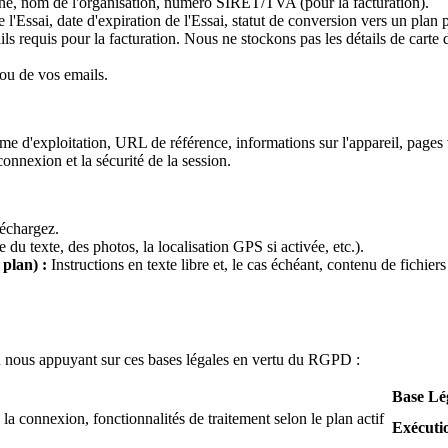
e, nom de l'organisation, numéro SIRET/TVA (pour la facturation).
 l'Essai, date d'expiration de l'Essai, statut de conversion vers un plan 
ils requis pour la facturation. Nous ne stockons pas les détails de carte
 ou de vos emails.
me d'exploitation, URL de référence, informations sur l'appareil, pages 
onnexion et la sécurité de la session.
échargez.
 du texte, des photos, la localisation GPS si activée, etc.).
 plan) :
Instructions en texte libre et, le cas échéant, contenu de fichie
 en nous appuyant sur ces bases légales en vertu du RGPD :
Base Lé
a connexion, fonctionnalités de traitement selon le plan actif
Exécuti