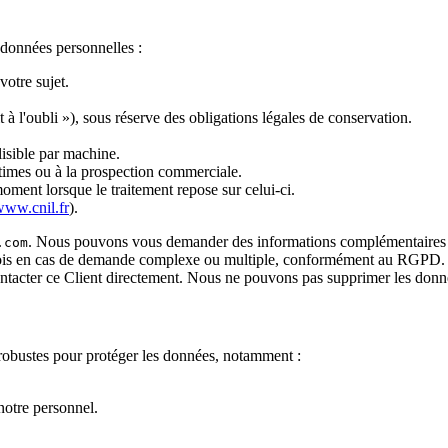
données personnelles :
otre sujet.
 l'oubli »), sous réserve des obligations légales de conservation.
isible par machine.
itimes ou à la prospection commerciale.
oment lorsque le traitement repose sur celui-ci.
ww.cnil.fr
).
. Nous pouvons vous demander des informations complémentaires po
.com
 mois en cas de demande complexe ou multiple, conformément au RGPD
ontacter ce Client directement. Nous ne pouvons pas supprimer les donné
robustes pour protéger les données, notamment :
notre personnel.