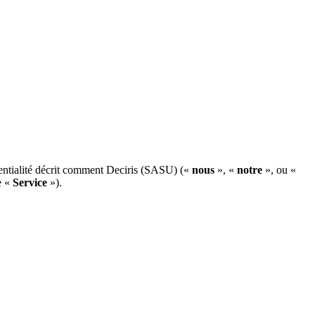
dentialité décrit comment Deciris (SASU) («
nous
», «
notre
», ou «
e «
Service
»).