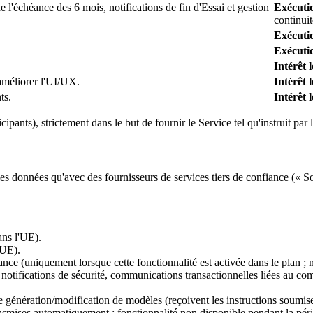
e l'échéance des 6 mois, notifications de fin d'Essai et gestion
Exécuti
continuit
Exécuti
Exécuti
Intérêt 
améliorer l'UI/UX.
Intérêt 
ts.
Intérêt 
ipants), strictement dans le but de fournir le Service tel qu'instruit par l
données qu'avec des fournisseurs de services tiers de confiance (« Sou
ans l'UE).
 UE).
nce (uniquement lorsque cette fonctionnalité est activée dans le plan ; n
notifications de sécurité, communications transactionnelles liées au comp
e génération/modification de modèles (reçoivent les instructions soumises 
ransmises automatiquement ; fonctionnalité non disponible pendant la pério