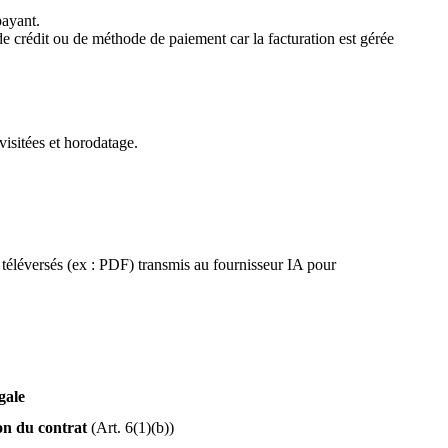
payant.
 de crédit ou de méthode de paiement car la facturation est gérée
visitées et horodatage.
rs téléversés (ex : PDF) transmis au fournisseur IA pour
gale
on du contrat
(Art. 6(1)(b))