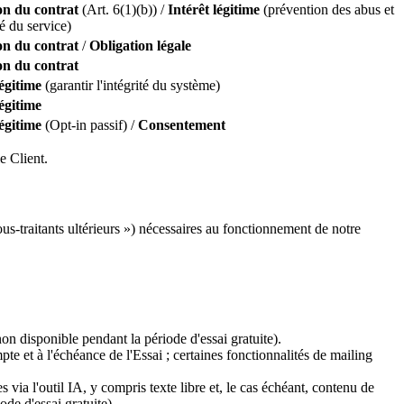
on du contrat
(Art. 6(1)(b)) /
Intérêt légitime
(prévention des abus et
é du service)
on du contrat
/
Obligation légale
on du contrat
légitime
(garantir l'intégrité du système)
légitime
légitime
(Opt-in passif) /
Consentement
e Client.
s-traitants ultérieurs ») nécessaires au fonctionnement de notre
on disponible pendant la période d'essai gratuite).
te et à l'échéance de l'Essai ; certaines fonctionnalités de mailing
via l'outil IA, y compris texte libre et, le cas échéant, contenu de
de d'essai gratuite).