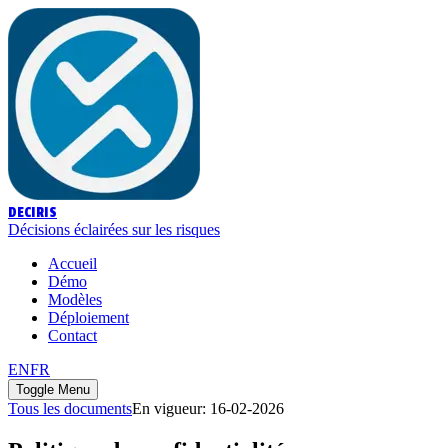
DECIRIS
Décisions éclairées sur les risques
Accueil
Démo
Modèles
Déploiement
Contact
EN
FR
Toggle Menu
Tous les documents
En vigueur
:
16-02-2026