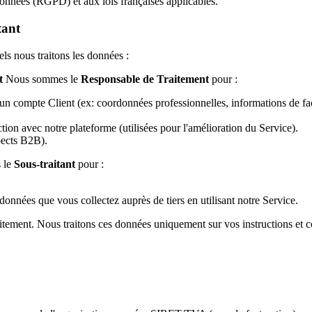
nnées (RGPD) et aux lois françaises applicables.
tant
els nous traitons les données :
t
Nous sommes le
Responsable de Traitement
pour :
'un compte Client (ex: coordonnées professionnelles, informations de fac
ction avec notre plateforme (utilisées pour l'amélioration du Service).
ects B2B).
 le
Sous-traitant
pour :
nnées que vous collectez auprès de tiers en utilisant notre Service.
itement. Nous traitons ces données uniquement sur vos instructions et c