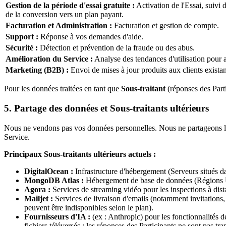
Gestion de la période d'essai gratuite :
Activation de l'Essai, suivi d
de la conversion vers un plan payant.
Facturation et Administration :
Facturation et gestion de compte.
Support :
Réponse à vos demandes d'aide.
Sécurité :
Détection et prévention de la fraude ou des abus.
Amélioration du Service :
Analyse des tendances d'utilisation pour 
Marketing (B2B) :
Envoi de mises à jour produits aux clients existan
Pour les données traitées en tant que
Sous-traitant
(réponses des Partic
5. Partage des données et Sous-traitants ultérieurs
Nous ne vendons pas vos données personnelles. Nous ne partageons les 
Service.
Principaux Sous-traitants ultérieurs actuels :
DigitalOcean :
Infrastructure d'hébergement (Serveurs situés d
MongoDB Atlas :
Hébergement de base de données (Régions
Agora :
Services de streaming vidéo pour les inspections à dista
Mailjet :
Services de livraison d'emails (notamment invitations, 
peuvent être indisponibles selon le plan).
Fournisseurs d'IA :
(ex : Anthropic) pour les fonctionnalités d
fichiers téléversés ; les réponses des Participants ne sont pas t